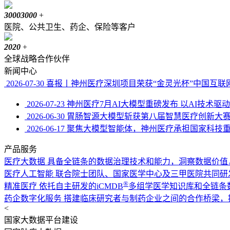
3000
3000
+
医院、公共卫生、药企、保险等客户
20
20
+
全球战略合作伙伴
新闻中心
2026-07-30
喜报丨神州医疗深圳项目荣获“金灵光杯”中国互联
2026-07-23
神州医疗7月AI大模型重磅发布
以AI技术驱
2026-06-30
胃肠智源大模型斩获第八届智慧医疗创新大
2026-06-17
聚焦大模型智能体，神州医疗承担国家科技
产品服务
医疗大数据
具备全链条的数据治理技术和能力，洞察数据价值
医疗人工智能
联合院士团队、国家医学中心及三甲医院共同研
®
精准医疗
依托自主研发的iCMDB
多组学医学知识库和全链条
药企数字化服务
搭建临床研究者与制药企业之间的合作桥梁，提供
<
国家大数据平台建设