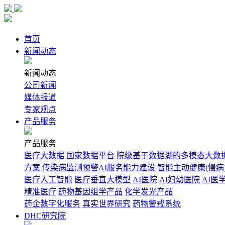
神
首页
州
新闻动态
医
新闻动态
公司新闻
疗-
媒体报道
专家观点
医
产品服务
疗
产品服务
医疗大数据
国家数据平台
院级基于数据湖的多模态大数
大
方案
传染病监测预警AI服务能力建设
智能主动健康(慢病
医疗人工智能
医疗垂直大模型
AI医院
AI妇幼医院
AI医
数
精准医疗
药物基因组学产品
化学发光产品
药企数字化服务
真实世界研究
药物警戒系统
据
DHC研究院